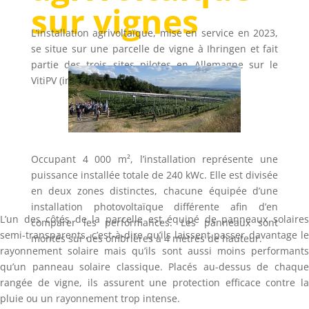
sur vignes
L’installation agrivoltaïque, mise en service en 2023,
se situe sur une parcelle de vigne à Ihringen et fait
partie des trois sites pilotes en Allemagne sur le
VitiPV (installation photovoltaïque sur vigne).
Occupant 4 000 m², l’installation représente une
puissance installée totale de 240 kWc. Elle est divisée
en deux zones distinctes, chacune équipée d’une
installation photovoltaïque différente afin d’en
L’un des côtés de la parcelle est équipé de panneaux solaires
comparer les performances. Les panneaux sont
semi-transparents, c’est-à-dire qu’ils laissent passer davantage le
montés sur des ombrières à 4 mètres de hauteur.
rayonnement solaire mais qu’ils sont aussi moins performants
qu’un panneau solaire classique. Placés au-dessus de chaque
rangée de vigne, ils assurent une protection efficace contre la
pluie ou un rayonnement trop intense.