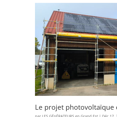
Le projet photovoltaïqu
par
LES GÉnÉRATEURS en Grand Est
|
Déc 17,