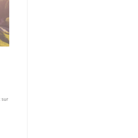
n
t sur