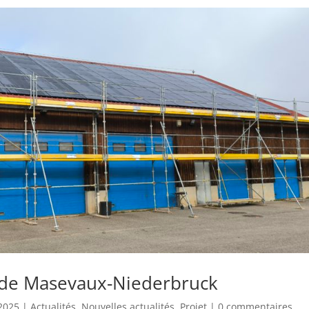
e de Masevaux-Niederbruck
 2025
|
Actualités
,
Nouvelles actualités
,
Projet
|
0 commentaires