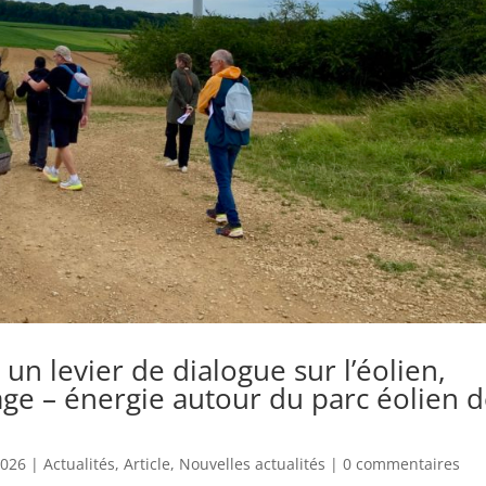
un levier de dialogue sur l’éolien,
age – énergie autour du parc éolien 
2026
|
Actualités
,
Article
,
Nouvelles actualités
|
0 commentaires